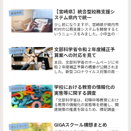
くこと」「話すこと」「読むこと」
「書くこと」の４技能を調査した。こ
のうち「話すこと」については、筆記
【宮崎県】統合型校務支援シ
都道府県
方式では調査できないため、初めて学
ステム県内で統一
校 PC を利用した音声録音方式を導入
した。
少し前になりますが、宮崎県が県内市
町村の公務支援システムを開発すると
いうニュースをみました。小中生の情
報一元化 県教委、校務支援システム
導入へそもそも校務支援システムとは
教務系（成績処理、出欠管理、時数管
文部科学省令和２年度補正予
文部科学省
理等）、保健系（健康診断票、保健
算案への対応を見て
室...
本日、文部科学省のホームページに令
和２年度補正予算の概要が公開されま
した。新型コロナウイルス対策の政策
が展開されています。今回は、この政
策パッケージを見ていこうと思いま
す。
学校における教育の情報化の
文部科学省
実態等に関する調査
「文部科学省は、初等中等教育におけ
る教育の情報化の実態等を把握し、関
連施策の推進を図るため、標記調査を
実施しています（調査基準日：毎年３
月１日）。」とのこと。
GIGAスクール構想まとめ
ネットワーク