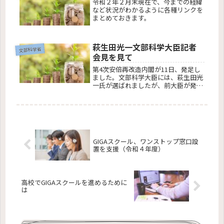
令和２年２月末現在で、今までの経緯
など状況がわかるように各種リンクを
まとめておきます。
萩生田光一文部科学大臣記者
文部科学省
会見を見て
第4次安倍再改造内閣が11日、発足し
ました。文部科学大臣には、萩生田光
一氏が選ばれましたが、前大臣が発表
した柴山プランや令和２年度概算要求
が今度どうなるのか気になるところで
す。柴山プランとは 新時代の学びを支
える先端技術のフル活用に向け、昨...
GIGAスクール、ワンストップ窓口設
置を支援（令和４年度）
高校でGIGAスクールを進めるために
は