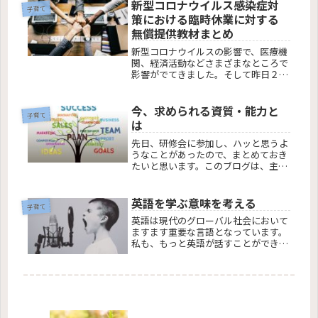
新型コロナウイルス感染症対
子育て
策における臨時休業に対する
無償提供教材まとめ
新型コロナウイルスの影響で、医療機
関、経済活動などさまざまなところで
影響がでてきました。そして昨日２月
２７日政府は、全国の小学校、中学
校、高等学校、特別支援学校に対して
３月２日からの休校を要請しました。
今、求められる資質・能力と
子育て
は
先日、研修会に参加し、ハッと思うよ
うなことがあったので、まとめておき
たいと思います。このブログは、主に
教育関係の記事を多く書いているので
すが、その研修は、「組織におけるビ
ジネスリーダーを育てるため」を目的
英語を学ぶ意味を考える
子育て
とした内容でした。これからは、
英語は現代のグローバル社会において
VUC...
ますます重要な言語となっています。
私も、もっと英語が話すことができた
ら、世界は広がるだろうなと思っても
んもんと過ごしていました。英語は、
現代のグローバル社会においてますま
す重要な言語となっています。そのた
め...