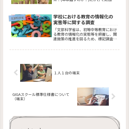
との折衝が始まります。 概算要求の概
要を確認してみると、国はどんな政策
を展開していくのか、来年度はどうい
学校における教育の情報化の
った分野に力を入れていくのかが分...
文部科学省
実態等に関する調査
「文部科学省は、初等中等教育におけ
る教育の情報化の実態等を把握し、関
連施策の推進を図るため、標記調査を
実施しています（調査基準日：毎年３
月１日）。」とのこと。
１人１台の端末
GIGAスクール標準仕様書について
（端末）