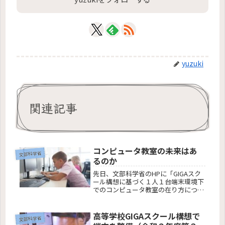
yuzuki
関連記事
コンピュータ教室の未来はあ
文部科学省
るのか
先日、文部科学省のHPに「GIGAスク
ール構想に基づく１人１台端末環境下
でのコンピュータ教室の在り方につい
て」の通知が公表されました。要は、
普通教室で使用する学習用端末は、整
備が完了しました。以下のとおり、
高等学校GIGAスクール構想で
文部科学省
GIGAスクールの端末でできない高度