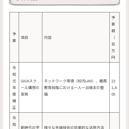
予
算
額
予
項目
内容
（
算
百
万
円
令
和
元
GIGAスク
ネットワーク環境（校内LAN）、義務
23
年
ール構想の
教育段階における一人一台端末の整
1,8
度
実現
備
05
補
正
令
和
新時代の学
様々な先端技術の効果的な活用方法