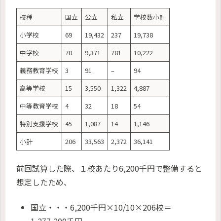
校種
国立
公立
私立
学校数小計
小学校
69
19,432
237
19,738
中学校
70
9,371
781
10,222
義務教育学校
3
91
–
94
高等学校
15
3,550
1,322
4,887
中等教育学校
4
32
18
54
特別支援学校
45
1,087
14
1,146
小計
206
33,563
2,372
36,141
前回試算した際、１校あたり6,200千円で整備すると
想定したため、
国立・・・6,200千円×10/10×206校＝
1,277,200千円