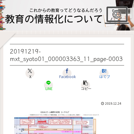
20191219-
mxt_syoto01_000003363_11_page-0003
X
Facebook
はてブ
LINE
コピー
2019.12.24