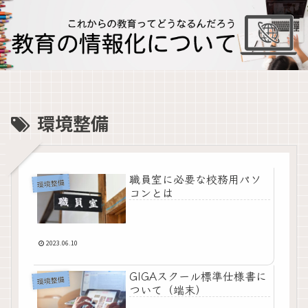
環境整備
職員室に必要な校務用パソ
環境整備
コンとは
2023.06.10
GIGAスクール標準仕様書に
環境整備
ついて（端末）